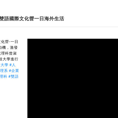
雙語國際文化營一日海外生活
化營-一日
動機，激發
處理科曾淑
技大學進行
技大學
#人
管理系
#企業
理科
#雙語